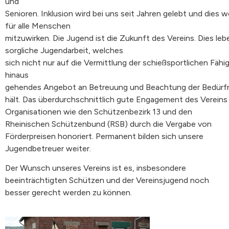
und
Senioren.
Inklusion
wird
bei
uns
seit
Jahren
gelebt
und
dies
w
für alle Menschen
mitzuwirken.
Die
Jugend
ist
die
Zukunft
des
Vereins.
Dies
leb
sorgliche
Jugendarbeit,
welche
s
sich
nicht
nur
auf
die
Vermittlung
der
schießsportlichen
Fähi
hinaus
gehendes
Angebot
an
Betreuung
und
Beachtung
der
Bedürf
hält.
Das
überdurchschnittlich
gute
Engagement
des
Verein
Organisationen wie den Schützenbezirk 13 und den
Rheinischen Schützenbund (RSB) durch die Vergabe von
Förderpreisen honoriert.
Permanent bilden sich unsere
Jugendbetreuer weiter.
Der Wunsch unseres Vereins ist es,
insbesondere
beeinträchtigten Schützen und der Vereinsjugend
noch
besser gerecht werden zu können.