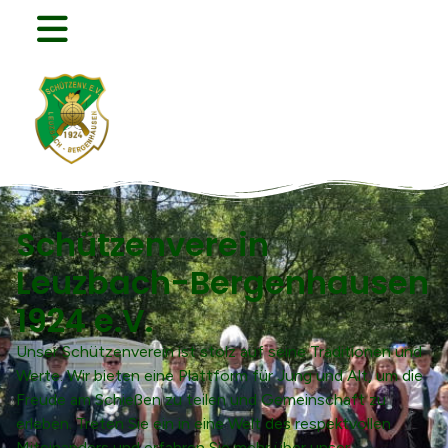
Schützenverein
Leuzbach-Bergenhausen
1924 e.V.​
Unser Schützenverein ist stolz auf seine Traditionen und
Werte. Wir bieten eine Plattform für Jung und Alt, um die
Freude am Schießen zu teilen und Gemeinschaft zu
erleben. Treten Sie ein in eine Welt des respektvollen
Miteinanders und erfahren Sie mehr über unser