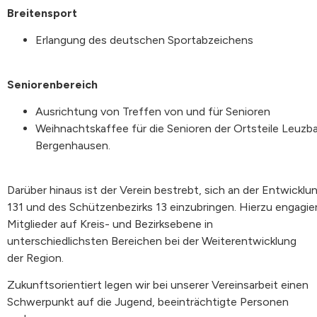
Breitensport
Erlangung des deutschen Sportabzeichens
Seniorenbereich
Ausrichtung
von
Treffen
von
und
für
Senioren
Weihnachtskaffee
für
die
Senioren
der
Ortsteile
Leuzb
Bergenhausen.
Darüber
hinaus
ist
der
Verein
bestrebt,
sich
an
der
Entwicklu
131
und
des
Schützenbezirks
13
einzubringen.
Hierzu
engagie
Mitglieder auf
Kreis- und
Bezirksebene in
unterschiedlichsten Bereichen bei der Weiterentwicklung
der Region.
Zukunftsorientiert legen wir bei unserer Vereinsarbeit einen
Schwerpunkt auf die Jugend, beeinträchtigte Personen